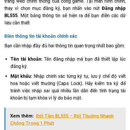
trang web chính thống của cổng game. Tại màn hình chính,
thay vì chọn mục đăng ký, bạn nhấn vào nút
Đăng nhập
BL555
. Một bảng thông tin sẽ hiện ra để bạn điền các dữ
liệu cần thiết.
Điền thông tin tài khoản chính xác
Bạn cần nhập đầy đủ hai thông tin quan trọng nhất bao gồm:
Tên tài khoản:
Tên đăng nhập mà bạn đã thiết lập lúc
đăng ký.
Mật khẩu:
Nhập chính xác từng ký tự, lưu ý chế độ viết
hoa hoặc viết thường (Caps Lock). Hãy kiểm tra kỹ để
tránh việc nhập sai quá nhiều lần dẫn đến tình trạng tài
khoản bị tạm khóa vì lý do bảo mật.
Xem thêm:
Rút Tiền BL555 – Rút Thưởng Nhanh
Chóng Trong 1 Phút