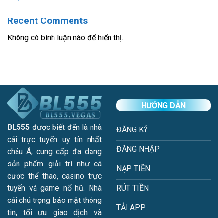
Recent Comments
Không có bình luận nào để hiển thị.
HƯỚNG DẪN
BL555
được biết đến là nhà
ĐĂNG KÝ
cái trực tuyến uy tín nhất
ĐĂNG NHẬP
châu Á, cung cấp đa dạng
sản phẩm giải trí như cá
NẠP TIỀN
cược thể thao, casino trực
tuyến và game nổ hũ. Nhà
RÚT TIỀN
cái chú trọng bảo mật thông
TẢI APP
tin, tối ưu giao dịch và