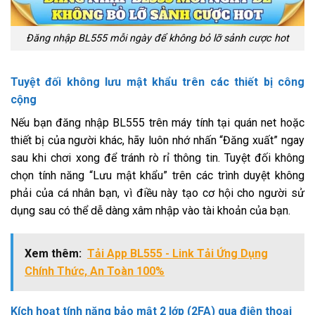
Đăng nhập BL555 mỗi ngày để không bỏ lỡ sảnh cược hot
Tuyệt đối không lưu mật khẩu trên các thiết bị công
cộng
Nếu bạn đăng nhập BL555 trên máy tính tại quán net hoặc
thiết bị của người khác, hãy luôn nhớ nhấn “Đăng xuất” ngay
sau khi chơi xong để tránh rò rỉ thông tin. Tuyệt đối không
chọn tính năng “Lưu mật khẩu” trên các trình duyệt không
phải của cá nhân bạn, vì điều này tạo cơ hội cho người sử
dụng sau có thể dễ dàng xâm nhập vào tài khoản của bạn.
Xem thêm:
Tải App BL555 - Link Tải Ứng Dụng
Chính Thức, An Toàn 100%
Kích hoạt tính năng bảo mật 2 lớp (2FA) qua điện thoại