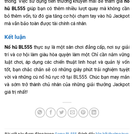
thống. Việc sử dụng tiền thưởng khuyến mãi để tham gia
nổ
hũ BL555
giúp bạn có thêm nhiều lượt quay mà không cần
bỏ thêm vốn, từ đó gia tăng cơ hội chạm tay vào hũ Jackpot
mà vẫn bảo toàn được tài chính cá nhân.
Kết luận
Nổ hũ BL555
thực sự là một sân chơi đẳng cấp, nơi sự giải
trí và cơ hội làm giàu hòa quyện làm một. Chỉ cần nắm vững
luật chơi, áp dụng các chiến thuật linh hoạt và quản lý vốn
tốt, bạn chắc chắn sẽ có những giây phút trải nghiệm tuyệt
vời và những cú nổ hũ rực rỡ tại BL555. Chúc bạn may mắn
và sớm trở thành chủ nhân của những giải thưởng Jackpot
giá trị nhất!
Bài viết này được đăng trong
Game BL555
. Đánh dấu
liên kết thường trực
.