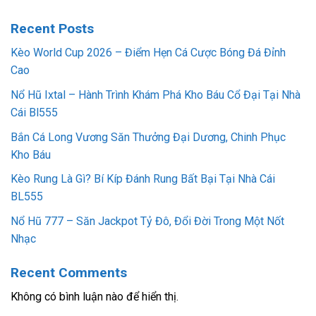
Recent Posts
Kèo World Cup 2026 – Điểm Hẹn Cá Cược Bóng Đá Đỉnh
Cao
Nổ Hũ Ixtal – Hành Trình Khám Phá Kho Báu Cổ Đại Tại Nhà
Cái Bl555
Bắn Cá Long Vương Săn Thưởng Đại Dương, Chinh Phục
Kho Báu
Kèo Rung Là Gì? Bí Kíp Đánh Rung Bất Bại Tại Nhà Cái
BL555
Nổ Hũ 777 – Săn Jackpot Tỷ Đô, Đổi Đời Trong Một Nốt
Nhạc
Recent Comments
Không có bình luận nào để hiển thị.