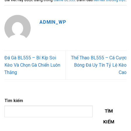
ADMIN_WP
Đá Gà BL555 – Bí Kíp Soi
Thể Thao BL555 – Cá Cược
Kèo Và Chọn Gà Chiến Luôn
Bóng Đá Uy Tín Tỷ Lệ Kèo
Thắng
Cao
Tìm kiếm
TÌM
KIẾM