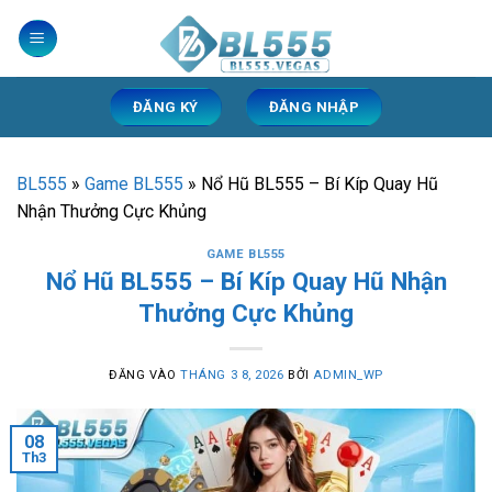
Bỏ
qua
nội
dung
ĐĂNG KÝ
ĐĂNG NHẬP
BL555
»
Game BL555
»
Nổ Hũ BL555 – Bí Kíp Quay Hũ
Nhận Thưởng Cực Khủng
GAME BL555
Nổ Hũ BL555 – Bí Kíp Quay Hũ Nhận
Thưởng Cực Khủng
ĐĂNG VÀO
THÁNG 3 8, 2026
BỞI
ADMIN_WP
08
Th3