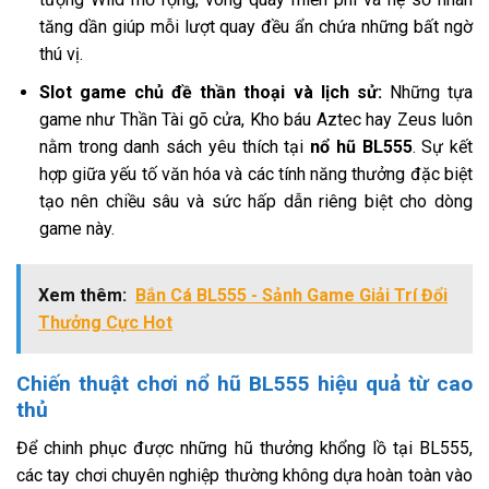
tăng dần giúp mỗi lượt quay đều ẩn chứa những bất ngờ
thú vị.
Slot game chủ đề thần thoại và lịch sử:
Những tựa
game như Thần Tài gõ cửa, Kho báu Aztec hay Zeus luôn
nằm trong danh sách yêu thích tại
nổ hũ BL555
. Sự kết
hợp giữa yếu tố văn hóa và các tính năng thưởng đặc biệt
tạo nên chiều sâu và sức hấp dẫn riêng biệt cho dòng
game này.
Xem thêm:
Bắn Cá BL555 - Sảnh Game Giải Trí Đổi
Thưởng Cực Hot
Chiến thuật chơi nổ hũ BL555 hiệu quả từ cao
thủ
Để chinh phục được những hũ thưởng khổng lồ tại BL555,
các tay chơi chuyên nghiệp thường không dựa hoàn toàn vào