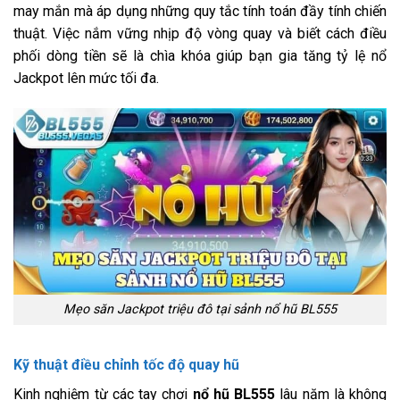
may mắn mà áp dụng những quy tắc tính toán đầy tính chiến
thuật. Việc nắm vững nhịp độ vòng quay và biết cách điều
phối dòng tiền sẽ là chìa khóa giúp bạn gia tăng tỷ lệ nổ
Jackpot lên mức tối đa.
Mẹo săn Jackpot triệu đô tại sảnh nổ hũ BL555
Kỹ thuật điều chỉnh tốc độ quay hũ
Kinh nghiệm từ các tay chơi
nổ hũ BL555
lâu năm là không