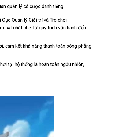
an quản lý cá cược danh tiếng.
Cục Quản lý Giải trí và Trò chơi
sát chặt chẽ, từ quy trình vận hành đến
ơi, cam kết khả năng thanh toán sòng phẳng
hơi tại hệ thống là hoàn toàn ngẫu nhiên,