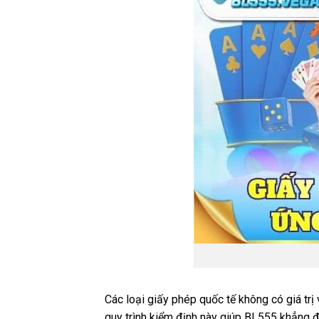
Các loại giấy phép quốc tế không có giá trị 
quy trình kiểm định này giúp BL555 khẳng đ