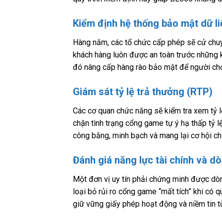
Kiểm định hệ thống bảo mật dữ li
Hàng năm, các tổ chức cấp phép sẽ cử chuyê
khách hàng luôn được an toàn trước những kỹ
đó nâng cấp hàng rào bảo mật để người chơi
Giám sát tỷ lệ trả thưởng (RTP)
Các cơ quan chức năng sẽ kiểm tra xem tỷ l
chặn tình trạng cổng game tự ý hạ thấp tỷ l
công bằng, minh bạch và mang lại cơ hội chi
Đánh giá năng lực tài chính và dò
Một đơn vị uy tín phải chứng minh được dòn
loại bỏ rủi ro cổng game “mất tích” khi có q
giữ vững giấy phép hoạt động và niềm tin t