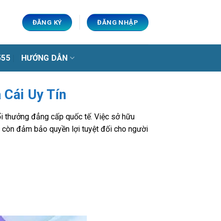
ĐĂNG KÝ
ĐĂNG NHẬP
555
HƯỚNG DẪN
Cái Uy Tín
ổi thưởng đẳng cấp quốc tế. Việc sở hữu
à còn đảm bảo quyền lợi tuyệt đối cho người