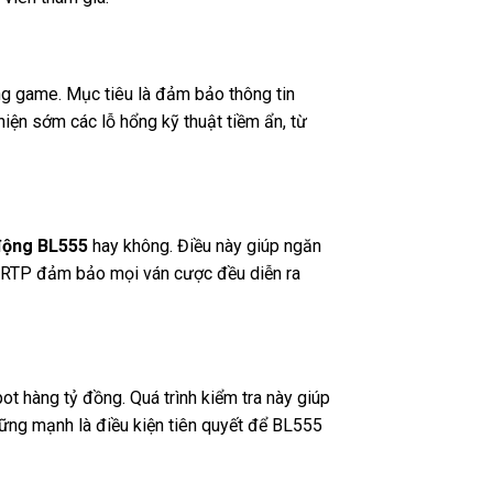
ng game. Mục tiêu là đảm bảo thông tin
hiện sớm các lỗ hổng kỹ thuật tiềm ẩn, từ
động BL555
hay không. Điều này giúp ngăn
số RTP đảm bảo mọi ván cược đều diễn ra
t hàng tỷ đồng. Quá trình kiểm tra này giúp
h vững mạnh là điều kiện tiên quyết để BL555