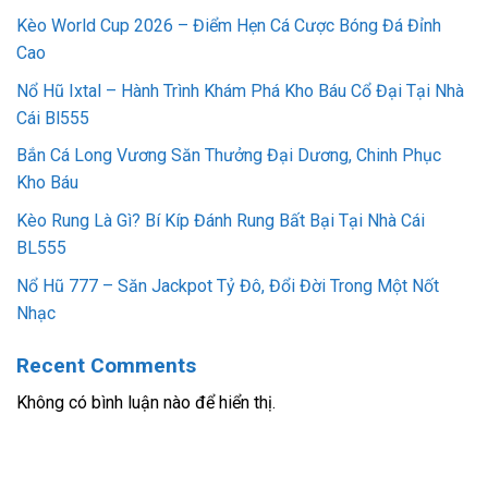
Kèo World Cup 2026 – Điểm Hẹn Cá Cược Bóng Đá Đỉnh
Cao
Nổ Hũ Ixtal – Hành Trình Khám Phá Kho Báu Cổ Đại Tại Nhà
Cái Bl555
Bắn Cá Long Vương Săn Thưởng Đại Dương, Chinh Phục
Kho Báu
Kèo Rung Là Gì? Bí Kíp Đánh Rung Bất Bại Tại Nhà Cái
BL555
Nổ Hũ 777 – Săn Jackpot Tỷ Đô, Đổi Đời Trong Một Nốt
Nhạc
Recent Comments
Không có bình luận nào để hiển thị.