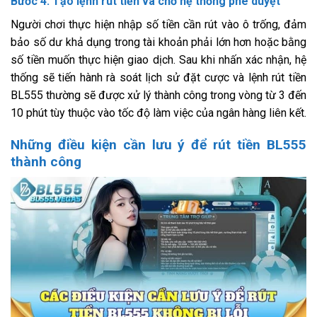
Bước 4: Tạo lệnh rút tiền và chờ hệ thống phê duyệt
Người chơi thực hiện nhập số tiền cần rút vào ô trống, đảm
bảo số dư khả dụng trong tài khoản phải lớn hơn hoặc bằng
số tiền muốn thực hiện giao dịch. Sau khi nhấn xác nhận, hệ
thống sẽ tiến hành rà soát lịch sử đặt cược và lệnh rút tiền
BL555 thường sẽ được xử lý thành công trong vòng từ 3 đến
10 phút tùy thuộc vào tốc độ làm việc của ngân hàng liên kết.
Những điều kiện cần lưu ý để rút tiền BL555
thành công