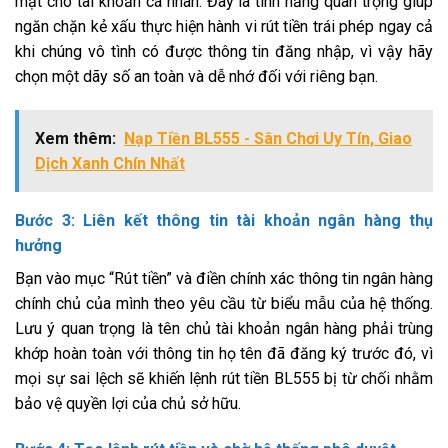
mật cho tài khoản cá nhân. Đây là tính năng quan trọng giúp
ngăn chặn kẻ xấu thực hiện hành vi rút tiền trái phép ngay cả
khi chúng vô tình có được thông tin đăng nhập, vì vậy hãy
chọn một dãy số an toàn và dễ nhớ đối với riêng bạn.
Xem thêm:
Nạp Tiền BL555 - Sân Chơi Uy Tín, Giao
Dịch Xanh Chín Nhất
Bước 3: Liên kết thông tin tài khoản ngân hàng thụ
hưởng
Bạn vào mục “Rút tiền” và điền chính xác thông tin ngân hàng
chính chủ của mình theo yêu cầu từ biểu mẫu của hệ thống.
Lưu ý quan trọng là tên chủ tài khoản ngân hàng phải trùng
khớp hoàn toàn với thông tin họ tên đã đăng ký trước đó, vì
mọi sự sai lệch sẽ khiến lệnh rút tiền BL555 bị từ chối nhằm
bảo vệ quyền lợi của chủ sở hữu.