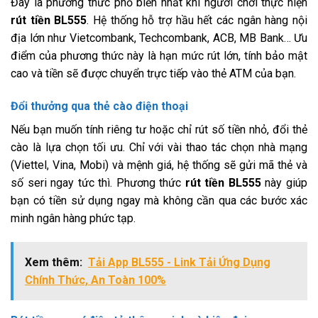
Đây là phương thức phổ biến nhất khi người chơi thực hiện
rút tiền BL555
. Hệ thống hỗ trợ hầu hết các ngân hàng nội
địa lớn như Vietcombank, Techcombank, ACB, MB Bank… Ưu
điểm của phương thức này là hạn mức rút lớn, tính bảo mật
cao và tiền sẽ được chuyển trực tiếp vào thẻ ATM của bạn.
Đổi thưởng qua thẻ cào điện thoại
Nếu bạn muốn tính riêng tư hoặc chỉ rút số tiền nhỏ, đổi thẻ
cào là lựa chọn tối ưu. Chỉ với vài thao tác chọn nhà mạng
(Viettel, Vina, Mobi) và mệnh giá, hệ thống sẽ gửi mã thẻ và
số seri ngay tức thì. Phương thức
rút tiền BL555
này giúp
bạn có tiền sử dụng ngay mà không cần qua các bước xác
minh ngân hàng phức tạp.
Xem thêm:
Tải App BL555 - Link Tải Ứng Dụng
Chính Thức, An Toàn 100%