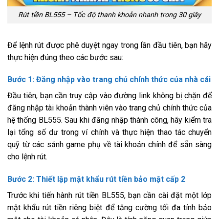
Rút tiền BL555 – Tốc độ thanh khoản nhanh trong 30 giây
Để lệnh rút được phê duyệt ngay trong lần đầu tiên, bạn hãy
thực hiện đúng theo các bước sau:
Bước 1: Đăng nhập vào trang chủ chính thức của nhà cái
Đầu tiên, bạn cần truy cập vào đường link không bị chặn để
đăng nhập tài khoản thành viên vào trang chủ chính thức của
hệ thống BL555. Sau khi đăng nhập thành công, hãy kiểm tra
lại tổng số dư trong ví chính và thực hiện thao tác chuyển
quỹ từ các sảnh game phụ về tài khoản chính để sẵn sàng
cho lệnh rút.
Bước 2: Thiết lập mật khẩu rút tiền bảo mật cấp 2
Trước khi tiến hành rút tiền BL555, bạn cần cài đặt một lớp
mật khẩu rút tiền riêng biệt để tăng cường tối đa tính bảo