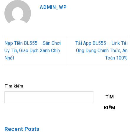
ADMIN_WP
Nạp Tiền BL555 – Sân Chơi
Tải App BL555 – Link Tải
Uy Tín, Giao Dịch Xanh Chín
Ứng Dụng Chính Thức, An
Nhất
Toàn 100%
Tìm kiếm
TÌM
KIẾM
Recent Posts