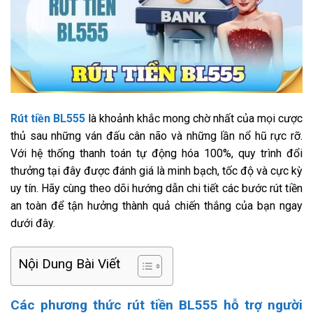
Rút tiền BL555
là khoảnh khắc mong chờ nhất của mọi cược
thủ sau những ván đấu cân não và những lần nổ hũ rực rỡ.
Với hệ thống thanh toán tự động hóa 100%, quy trình đổi
thưởng tại đây được đánh giá là minh bạch, tốc độ và cực kỳ
uy tín. Hãy cùng theo dõi hướng dẫn chi tiết các bước rút tiền
an toàn để tận hưởng thành quả chiến thắng của bạn ngay
dưới đây.
Nội Dung Bài Viết
Các phương thức rút tiền BL555 hỗ trợ người