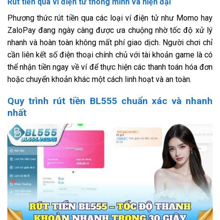
Rút tiền qua ví điện tử thông minh và hiện đại
Phương thức rút tiền qua các loại ví điện tử như Momo hay
ZaloPay đang ngày càng được ưa chuộng nhờ tốc độ xử lý
nhanh và hoàn toàn không mất phí giao dịch. Người chơi chỉ
cần liên kết số điện thoại chính chủ với tài khoản game là có
thể nhận tiền ngay về ví để thực hiện các thanh toán hóa đơn
hoặc chuyển khoản khác một cách linh hoạt và an toàn.
Quy trình rút tiền BL555 chuẩn xác và nhanh
nhất