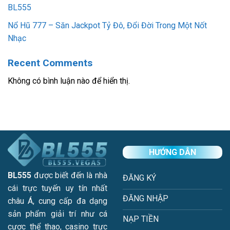
BL555
Nổ Hũ 777 – Săn Jackpot Tỷ Đô, Đổi Đời Trong Một Nốt
Nhạc
Recent Comments
Không có bình luận nào để hiển thị.
HƯỚNG DẪN
BL555
được biết đến là nhà
ĐĂNG KÝ
cái trực tuyến uy tín nhất
ĐĂNG NHẬP
châu Á, cung cấp đa dạng
sản phẩm giải trí như cá
NẠP TIỀN
cược thể thao, casino trực