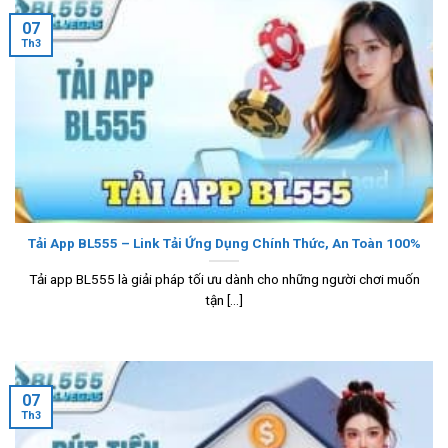
07
Th3
Tải App BL555 – Link Tải Ứng Dụng Chính Thức, An Toàn 100%
Tải app BL555 là giải pháp tối ưu dành cho những người chơi muốn
tận [...]
07
Th3