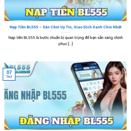
Nạp Tiền BL555 – Sân Chơi Uy Tín, Giao Dịch Xanh Chín Nhất
Nạp tiền BL555 là bước chuẩn bị quan trọng để bạn sẵn sàng chinh
phục [...]
07
Th3