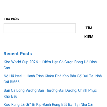
Tìm kiếm
TÌM
KIẾM
Recent Posts
Kèo World Cup 2026 – Điểm Hẹn Cá Cược Bóng Đá Đỉnh
Cao
Nổ Hũ Ixtal – Hành Trình Khám Phá Kho Báu Cổ Đại Tại Nhà
Cái Bl555
Bắn Cá Long Vương Săn Thưởng Đại Dương, Chinh Phục
Kho Báu
Kèo Rung Là Gì? Bí Kíp Đánh Rung Bất Bại Tại Nhà Cái