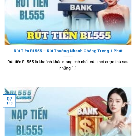
Rút Tiền BL555 – Rút Thưởng Nhanh Chóng Trong 1 Phút
Rút tiền BL555 là khoảnh khắc mong chờ nhất của mọi cược thủ sau
những [...]
07
Th3