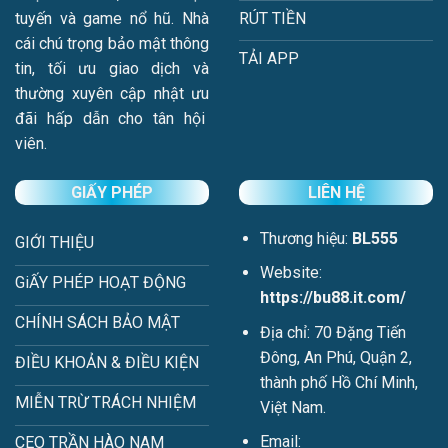
tuyến và game nổ hũ. Nhà
RÚT TIỀN
cái chú trọng bảo mật thông
TẢI APP
tin, tối ưu giao dịch và
thường xuyên cập nhật ưu
đãi hấp dẫn cho tân hội
viên.
GIẤY PHÉP
LIÊN HỆ
Thương hiệu:
BL555
GIỚI THIỆU
Website:
GiẤY PHÉP HOẠT ĐỘNG
https://bu88.it.com/
CHÍNH SÁCH BẢO MẬT
Địa chỉ: 70 Đặng Tiến
Đông, An Phú, Quận 2,
ĐIỀU KHOẢN & ĐIỀU KIỆN
thành phố Hồ Chí Minh,
MIỄN TRỪ TRÁCH NHIỆM
Việt Nam.
Email:
CEO TRẦN HÀO NAM